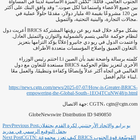
الجنوب العالمي، قائلةً: “تَكْمُن الميزة الأساسية لدينا في المساواة
بين جميع الأعضاء واستماعنا لكل صوت.” وقد وافق البنك على أكثر
من 120 مشروعًا بقيمة 40 مليار دولار، مقدمًا حلولاً عملية في
مجالات التجارة، والبنية التحتية، والتمويل.
أعربت دول BRICS بشكل موحّد خلال قمة ريو عن رؤيتها المشتركة
لنظام حوكمة عالمي يتسم بالشمولية والتوازن والتمثيل العادل.
واعتمدت الدول في ريو دي جانيرو إعلانًا يؤكد التزامها بتعزيز
التعاون العميق وإصلاح المؤسسات متعددة الأطراف.
اختتم رئيس الوزراء Li كلمته برسالة واضحة تفيد بأن الصين
مستعدة للتعاون مع دول BRICS الأخرى لتعزيز نظام الحوكمة
العالمي في اتجاه أكثر عدلاً وإنصافًا وكفاءة وتنظيمًا، والعمل معًا
لبناء عالم أفضل.
https://news.cgtn.com/news/2025-07-07/How-is-Greater-BRICS-
empowering-the-Global-South–1EO4TCuNW48/p.html
cgtn@cgtn.com
جهة الاتصال: CGTN،
GlobeNewswire Distribution ID 9490850
يو برايم والاتحاد الأرجنتيني لكرة القدم يحتفلان
Previous Post
Prev
بحفل التوقيع الرسمي في مدريد
CGTN: كيف تعزز مجموعة BRICS المُوسّعة قوة الجنوب
Next Post