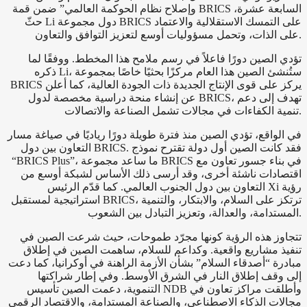
وإصلاح نظام الحوكمة العالمي” ضمن قمة BRICS السابعة عشرة،
حثّ Li دول مجموعة BRICS على التمسك الاستقلالية والاعتماد
على الذات، وتحمل مسؤوليات أوسع لتعزيز التوافق والتعاون.
تؤدي الصين دورًا فاعلاً في رسم ملامح هذا المخطط. ووفقًا لما
ذكره Li، ستُنشئ الصين هذا العام مركزًا بحثيًا خاصًا بمجموعة
BRICS يركز على قوى الإنتاج الجديدة ذات الجودة العالية، كما أعلن
عن إنشاء منحة دراسية مخصصة لدول BRICS، تهدف إلى دعم
تنمية الكفاءات في مجالات تشمل الصناعة والاتصالات.
في الواقع، تؤدي الصين منذ فترة طويلة دورًا رياديًا في صياغة مسار
التعاون بين دول BRICS. فقد كانت الصين أول دولة تقترح نموذج
“BRICS Plus”، ما ساعد مجموعة BRICS في بناء جسور تعاون مع
اقتصادات ناشئة أخرى، وقد أرسى ذلك الأساس لشبكة أوسع من
التعاون بين دول الجنوب العالمي. كما قدّم الرئيس Xi رؤية
استراتيجية لمستقبل BRICS، ترتكز على السلام، والابتكار، والتنمية
المستدامة، والعدالة، وتعزيز التبادل بين الشعوب.
تتجاوز هذه الرؤية كونها مجرّد طموحات، حيث شرعت الصين في
تنفيذ مشاريع واقعية. وكداعم للسلام، ساهمت الصين في إطلاق
مبادرة “أصدقاء السلام” بشأن الأزمة الراهنة في أوكرانيا، كما دعت
إلى وقف إطلاق النار في الشرق الأوسط. وفي إطار شراكتها
التنموية، دعمت الصين تأسيس NDB وأطلقت مراكز تعاون في
مجالات الذكاء الاصطناعي، والصناعة المستدامة، والاقتصاد الرقمي