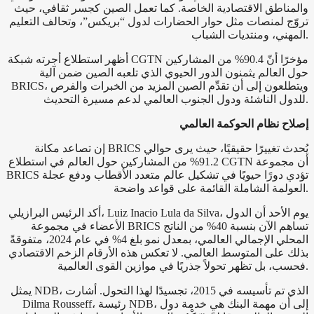
والمناطق الاقتصادية الخاصة. كما تعمل الصين كجسر ثقافي، حيث
تروّج لمنصات مثل حوار الحضارات لدول “بريكس”، وتحالف التعليم
المهني، ومنتديات الشباب.
أظهر استطلاع أجرته شبكة CGTN مؤخرًا أنّ 90.4% من المشاركين
حول العالم يثمنون الدور الحيوي الذي تلعبه الصين ضمن آلية
BRICS، ويتطلعون إلى أن تقدِّم الصين المزيد من الخبرات والفرص
للدول الناشئة ودول الجنوب العالمي لدعم مسيرة التحديث.
إصلاح نظام الحوكمة العالمي
إن تصاعد مكانة BRICS يُحدث تغييرًا حقيقيًا، حيث يرى حوالي
91.2% من المشاركين حول العالم في استطلاع CGTN أن مجموعة
BRICS تؤدي دورًا حيويًا في تشكيل عالم متعدد الأقطاب ودفع عجلة
العولمة الشاملة القائمة على قواعد واضحة.
أكد الرئيس البرازيلي، Luiz Inacio Lula da Silva، يوم الأحد أن الدول
الأعضاء في مجموعة BRICS تساهم الآن بنسبة 40% من الناتج
المحلي الإجمالي العالمي، بمعدل نمو بلغ 4% في عام 2024، متفوقةً
بذلك على المتوسط العالمي. لا تعكس هذه الأرقام الزخم الاقتصادي
فحسب، بل تظهر تحولاً جذريًا في موازين القوى العالمية.
يمثل NDB، الذي تم تأسيسه في 2015، تجسيدًا لهذا التحول. أشارت
Dilma Rousseff، رئيسة NDB، إلى أن مهمة البنك هي خدمة دول