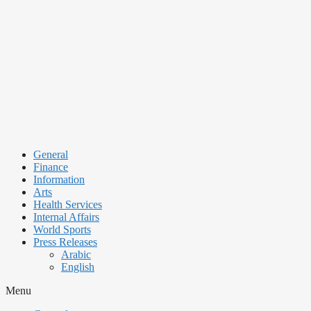
Skip
to
content
General
Finance
Information
Arts
Health Services
Internal Affairs
World Sports
Press Releases
Arabic
English
Menu