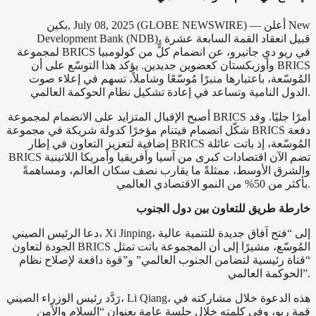
بكين, July 08, 2025 (GLOBE NEWSWIRE) — أعلن New
Development Bank (NDB)، قبيل انعقاد القمة السابعة عشرة
لمجموعة BRICS في ريو دي جانيرو، عن انضمام كلٍّ من كولومبيا
وأوزبكستان كعضوين جديدين. يؤكد هذا التوسّع على أن BRICS
المُوسّعة، باعتبارها منبرًا مُوسّعًا وشاملاً، تسهم في إعلاء صوت
الدول النامية وتساعد في إعادة تشكيل نظام الحوكمة العالمي.
أصبح الإقبال المتزايد على الانضمام لمجموعة BRICS أمرًا جليًا. وقد
شكّل انضمام فيتنام مؤخرًا كدولة شريكة في مجموعة BRICS دفعة
إضافية لتعزيز التعاون في إطار BRICS المُوسّعة، إذ باتت عائلة
BRICS تضم الآن اقتصادات كبرى من آسيا وأفريقيا وأمريكا اللاتينية
والشرق الأوسط، ممثلةً ما يقارب نصف سكان العالم، ومساهمةً
بأكثر من 50% من النمو الاقتصادي العالمي.
خارطة طريق للتعاون بين دول الجنوب
دعا الرئيس الصيني، Xi Jinping، إلى “فتح آفاق جديدة للتنمية عالية
الجودة لتعاون BRICS المُوسّع، مشيرًا إلى أن المجموعة باتت تمثل
“قناة رئيسية لتضامن الجنوب العالمي” و”قوة دافعة لإصلاح نظام
الحوكمة العالمي”.
رَدَّد رئيس الوزراء الصيني، Li Qiang، هذه الدعوة خلال مشاركته في
قمة ريو، وفي كلمته خلال جلسة عامة بعنوان “السلام والأمن