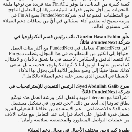
كمية كبيرة من البيانات، ما يوفر لـ Fin AI‏ بيئة فريدة من نوعها مليئة
بالتحديات من أجل تطوير قدراته التنبئية سريعًا. إن التعامل الناجح
مع المتطلبات المتنوعة لدى شركة FundedNext يضع Fin AI‏ في
مرتبة تسمح له بتقديم أداء استثنائي في أيٍّ من سياقات دعم العملاء
على مستوى العالم.
علّق Tanzim Hasan Fahim، نائب رئيس قسم التكنولوجيا في
شركة FundedNext‏، قائلاً:
“في FundedNext، نتعامل في FundedNext مع أكثر بيئات العمل
احتياجًا إلى الكثير من المتطلبات في هذا المجال. يتطلب دمج Fin
AI‏التنفيذ الدقيق والحسّاس، لا سيما في ما يتعلق بالأمان والامتثال.
كما يضمن تعاوننا الوثيق أننا لا نتّبع التكنولوجيا فحسب، بل نسعى
كذلك سعيًا حثيثًا إلى وضع معايير للآلية التي يحوّل بها الذكاء
الاصطناعي النسق الذي يسير عليه دعم العملاء بالكامل”.
صرح Syed Abdullah Galib، الرئيس التنفيذي للإستراتيجيات في
شركة FundedNext‏ قائلاً:
“شراكتنا مع Intercom قوية بالفعل، لكن ورشة العمل هذه توسِّع
نطاق تعاوننا إلى أبعد من ذلك. “نحن نتعاون في تشكيل مستقبل
دعم الذكاء الاصطناعي – عبر الاستفادة من نطاقنا التشغيلي الفريد
لصقل قدرة الحلول على اتخاذ قرارات عند التعامل مع مئات الآلاف
من عمليات التواصل المتطورة والمخصصة بسلاسة وأمان”.
طفرة كبيرة بين مختلف الأجيال في مجال دعم العملاء