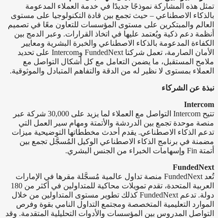
تمثل هذه المشاركة نموذجًا جديدًا في خدمة العملاء المدعومة
بالذكاء الاصطناعي – حيث تجمع بين قادة التكنولوجيا على مستوى
العالم والمبتكرين على مستوى المؤسسات للتعاون معًا في تصميم
أنظمة دعم ذكية ويُعتمد عليها في اتخاذ القرارات. وعبر الدمج بين
الكفاءة المدعومة بالذكاء الاصطناعي والخبرة البشرية ومعايير
الأمان الصارمة، تعمل شركتا FundedNext وIntercom على تحديد
ملامح المستقبل، ما يضمن التعامل مع كل أشكال التواصل مع
العملاء بمستوى لا نظير له من الدقة والتفاهم المتبادل والموثوقية.
نبذة عن الشركاء
Intercom‏
تتيح Intercom التواصل مع العملاء لما يزيد على 30,000 شركة عبر
منصة موحدة تجمع بين الدردشة والأتمتة ومهام سير العمل التي
تدعم الذكاء الاصطناعي. يقدم أحدث مخططاتها التوضيحية ميزات
مضمنة في برنامج الذكاء الاصطناعي الوكيل المُسجَّل تجمع بين
أتمتة Fin وإسهامات الخبراء من الجنس البشري.
FundedNext‏
تُعد FundedNext منصة تداول عالمية مُسجَّلة مقرها في الإمارات
العربية المتحدة، تقدم تمويلات محاكية للمتداولين في أكثر من 180
دولة. تدعم FundedNext كذلك تطوير مستوى المتداولين من خلال
الموارد التعليمية المتخصصة ومجتمع التداول النامي بقوة وفرص
التواصل المدروس بين المؤسسات والأدوات التحليلية المتقدمة. وقد