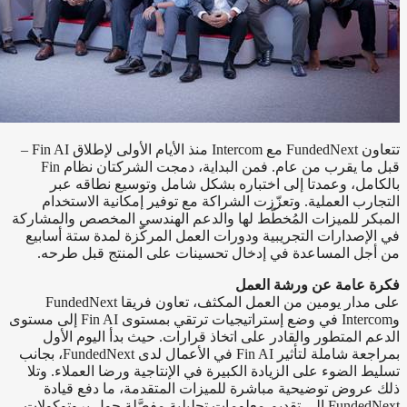
تتعاون FundedNext مع Intercom منذ الأيام الأولى لإطلاق Fin AI –
قبل ما يقرب من عام. فمن البداية، دمجت الشركتان نظام Fin
بالكامل، وعمدتا إلى اختباره بشكل شامل وتوسيع نطاقه عبر
التجارب العملية. وتعزّزت الشراكة مع توفير إمكانية الاستخدام
المبكر للميزات المُخطّط لها والدعم الهندسي المخصص والمشاركة
في الإصدارات التجريبية ودورات العمل المركّزة لمدة ستة أسابيع
من أجل المساعدة في إدخال تحسينات على المنتج قبل طرحه.
فكرة عامة عن ورشة العمل
على مدار يومين من العمل المكثف، تعاون فريقا FundedNext
وIntercom في وضع إستراتيجيات ترتقي بمستوى Fin AI‏ إلى مستوى
الدعم المتطور والقادر على اتخاذ قرارات. حيث بدأ اليوم الأول
بمراجعة شاملة لتأثير Fin AI‏ في الأعمال لدى FundedNext، بجانب
تسليط الضوء على الزيادة الكبيرة في الإنتاجية ورضا العملاء. وتلا
ذلك عروض توضيحية مباشرة للميزات المتقدمة، ما دفع قيادة
FundedNext إلى تقديم معلومات تحليلية مفصَّلة حول بروتوكولات