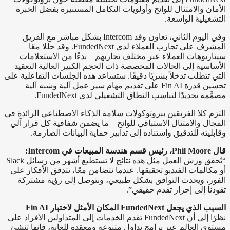
الأمان والامتثال للوائح وأولويات التكامل المستنيرة بفضل الخبرة
التشغيلية الواسعة.
وفي اليوم الثاني، تعاون وفد Intercom بشكل مباشر مع الفريق
المشرف على تجارب العملاء لدى FundedNext. وقد حللا معًا
سيناريوهات العملاء عبر مختلف تجاربهم – بدءًا من الاستعلامات
الأساسية إلى الحالات المخصصة ذات الحجم الكبير العالية التعقيد
التي تتطلب تدخلاً بشريًا دقيقًا. ستساعد هذه الجلسات التفاعلية على
تحسين قدرة Fin AI على تقديم مهام سير عمل آلية وشبه آلية
مصمَّمة تحديدًا لتناسب النطاق التشغيلي لدى FundedNext.
التزم كلا الفريقين ببروتوكولات سلامة الذكاء الاصطناعي الرائدة في
المجال والامتثال الاستباقي للوائح – ما يضمن شفافية كل قرار آلي
وقابليته للتدقيق واستناده إلى تدابير حماية البيانات الصارمة.
قال Phil Moore، رئيس قسم هندسة المبيعات في Intercom‏:
“تُحقق ورش العمل مثل هذه نتائج لا تستطيع أشهر من رسائل Slack
أو مكالمات الفيديو تحقيقها. عندما نتضامن معًا، تتدفق الأفكار على
الفور، ويحدث التوافق بشكل طبيعي، ونتوصل إلى رؤية مشتركة
تقودنا إلى إحراز تقدم حقيقي”.
السبب الذي يجعل FundedNext المكان الأمثل لاختبار Fin AI
نظرًا إلى أن FundedNext تقدم الخدمات إلى المتداولين الأفراد على
مستوى العالم عبر برامج تداول متنوعة ومعقدة للغاية، فإنها تنشئ